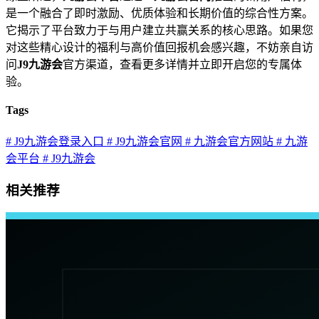
是一个融合了即时激励、优质体验和长期价值的综合性方案。
它揭示了平台致力于与用户建立共赢关系的核心思路。如果您
对这些精心设计的福利与高价值回报机会感兴趣，不妨亲自访
问
J9九游会
官方渠道，查看更多详情并立即开启您的专属体
验。
Tags
# J9九游会登录入口
# J9九游会官网
# 九游会官方网站
# 九游
会平台
# J9九游会
相关推荐