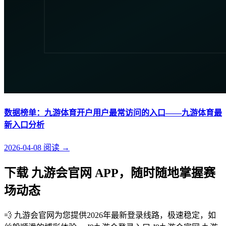
数据榜单：九游体育开户用户最常访问的入口——九游体育最
新入口分析
2026-04-08
阅读
→
下载 九游会官网 APP，随时随地掌握赛
场动态
💨 九游会官网为您提供2026年最新登录线路，极速稳定，如