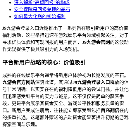
深入解析“高额回报”的构成
安全保障是回报兑现的基石
如何最大化您的初始福利
J9九游会登录入口近期推出了一系列旨在吸引新用户的高价值
福利活动，这些举措迅速在游戏娱乐平台领域引起关注。对于
寻求优质体验和可观回报的用户而言，
J9九游会官网
的这波动
作无疑提供了极具吸引力的入场契机。
平台新用户战略的核心：价值吸引
成熟的在线娱乐平台通常将新用户体验视为长期发展的基石。
九游会官方网站
深谙此道，其通过
J9九游会登录入口
释放的信
号非常明确：以实实在在的福利降低用户的尝试门槛，并让他
们迅速感受到平台的实力与诚意。这不仅仅是简单的获客手
段，更是平台展示其资金安全、游戏公平性和服务质量的窗
口。新用户完成注册后，往往能立即享受到包括
首充翻倍
在内
的多重礼遇，这笔额外赠送的启动资金能显著提升初期的游戏
探索空间与乐趣。