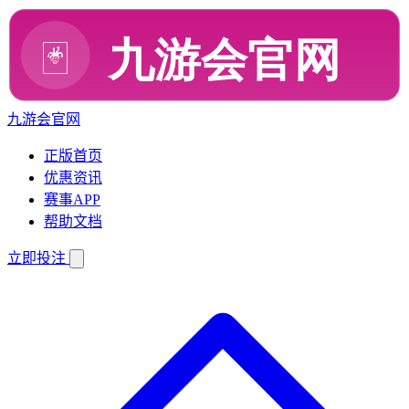
九游会官网
正版首页
优惠资讯
赛事APP
帮助文档
立即投注