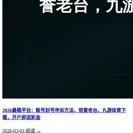
2026最稳平台：账号封号申诉方法，信誉老台，九游体育下
载，开户即送彩金
2026-03-03
阅读
→